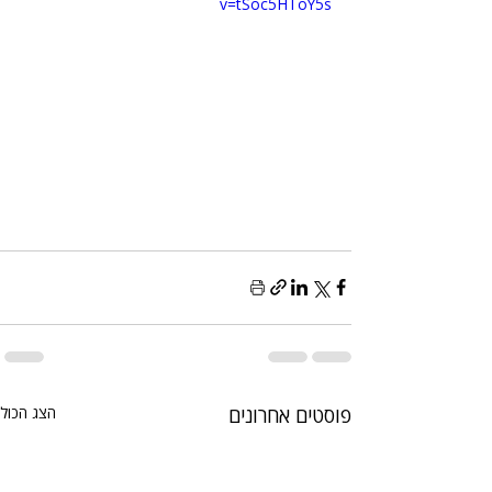
v=tSoc5HToY5s
פוסטים אחרונים
הצג הכול