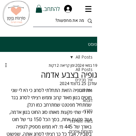
להתחברות
פוסט
All Posts
19 במאי 2024
זמן קריאה 2 דקות
All Posts
גופיה בצבע אדמה
איך מכינים
עודכן:
25 בדצמ׳ 2024
את הגופיה הזאת התחלתי לסרוג כי היו לי שני 
t shirts
חוטים בגוון מאוד קרוב וממש רציתי לסרוג בגד 
דוגמא
שמתחיל מפטנט שמתרחב כמו רגלן.
בדרך
היו לי שתי פקעות מאותו סוג החוט בגוון אדמה, 
ועוד פקעת אחת, בסך הכל 150 גר׳ של חוט 
בשתי מסרגות
באורך של 445 מ׳. לא ממש מספיק לגופיה 
מקומות אחרים
בשבילי, אבל כל כך רציתי לסרוג אותה, שפשוט 