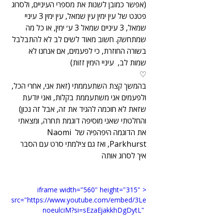
(אפשר כמובן לשנות את מספרי העיניים, ולסרוג 
פטנט של עין ימין עין שמאל, עין ימין 3 עיניי 
שמאל, 3 עיניים שמאל 3 ע׳ ימין, או כל מה 
שמתחשק. חשוב מאוד לשים לב לא להתבלבל 
בשורה החוזרת, כי לפעמים, אם אנחנו לא 
שמות לב,  עיניי הימין זזות)
♡
בהמשך קצת השתעממתי (זאת אני, אחרי הכל, 
ולפעמים אני משתעממת בקלות, ואני יודעת 
שזאת לא חוכמה להגיד את זה, אבל זה נכון) 
והחלטתי שאני מוסיפה דוגמת תחרה, ומצאתי 
את הדוגמה היפהפיה של Naomi 
Parkhurst, ואז גם צילמתי סרט עם הסבר 
איך לסרוג אותה
<iframe width="560" height="315" 
src="https://www.youtube.com/embed/3Le
noeulciM?si=sEzaEjakkhDgDytL" 