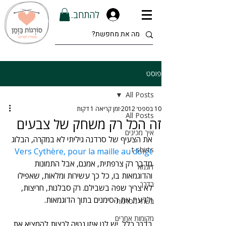
להתחברות
פוסט
All Posts
10 בספט׳ 2012
זמן קריאה 1 דקות
All Posts
זה הכל רק משחק של צבעים
איך מכינים
את הצעיף של סרדנה גיליתי לא במקרה, הבלוג
t shirts
Vers Cythère, pour la maille au doigt 
מדבר רק צרפתית, אמנם, אבל התמונות 
דוגמא
והדוגמאות בו, כל כך עשירות ומלאות, שאפילו 
בדרך
לא צריך שפה בשבילם. רק סבלנות, חריצות, 
ולדעת את הסימנים בתוך הדוגמאות.
בשתי מסרגות
מקומות אחרים
בדרך כלל, יש לנו איזו נטיה לרצות להמציא את 