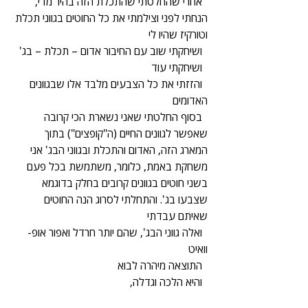
  אחרי שהחלטתי שהתכלת הזה בהיר מדי, 
הנחתי לפני וצילמתי את כל החוטים בגווני תכלת 
וטורקיז שהיו לי 
  ושיחקתי שוב עם החיבור אדום – תכלת – בג' 
  ושיחקתי עוד 
  והזזתי את כל הצבעים מלבד אלו שבגוונים 
האדומים 
  בסוף החלטתי שאני נשארת הכי קרובה 
שאפשר לגוונים החיים (ה"קופצים") בתוך 
המארג הזה, האדום והתכלת ובגווני הבג' אני 
משחקת באמת, כלומר, משתמשת בכל פעם 
בשני חוטים בגוונים קרובים בחלק בדוגמא 
שצבעו בג'. והתחלתי לסרוג הנה החוטים 
שאיתם עבדתי 
  ואלה גווני הבג', שהם יותר חרדל ואפור אופ- 
וואיט
  התוצאה מיהרה לבוא 
  והיא הלכה וגדלה, 