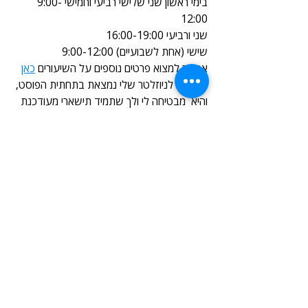
בימי ראשון שני שלישי רביעי וחמישי 9:00-
12:00
שני ורביעי 16:00-19:00
שישי (אחת לשבועיים) 9:00-12:00
אפשר למצוא פרטים נוספים על השיעורים 
כאן
הרשמה לניוזלטר שלי נמצאת בתחתית הפוסט, 
והיא  מבטיחה לי ולך שתמיד תישארי מעודכנת 
בכל הטוב הזה, מלאי את הפרטים, ואני 
מבטיחה לשלוח רק דברים טובים ויפים, כולם 
סביב סריגה ♡
#דוגמה
#חוטיםלסריגה
#גרביים
#מסרגות
#סורגותבזמן
#סריגהבשתימסרגות
#שורותקצרות
#סרט
#יוטיוב
מתקדמות