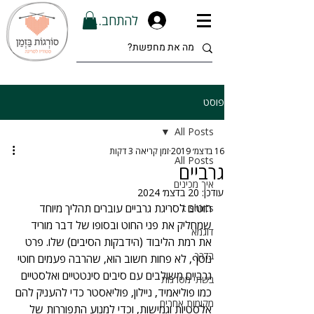
להתחברות
פוסט
All Posts
16 בדצמ׳ 2019
זמן קריאה 3 דקות
All Posts
גרביים
איך מכינים
עודכן:
20 בדצמ׳ 2024
חוטים לסריגת גרביים עוברים תהליך מיוחד 
t shirts
שמחליק את פני החוט ובסופו של דבר מוריד 
דוגמא
את רמת הליבוד (הידבקות הסיבים) שלו. פרט 
בדרך
נוסף, לא פחות חשוב הוא, שהרבה פעמים חוטי 
גרביים משולבים עם סיבים סינטטיים ואלסטיים 
בשתי מסרגות
כמו פוליאמיד, ניילון, פוליאסטר כדי להעניק להם 
מקומות אחרים
אלסטיות וגמישות, וכדי למנוע התפוררות של 