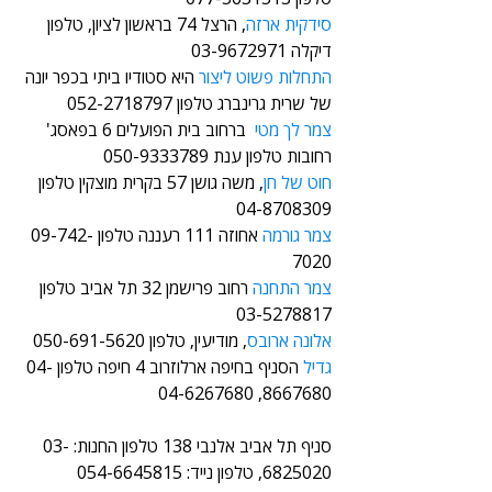
סידקית ארזה
, הרצל 74 בראשון לציון, טלפון 
דיקלה 03-9672971
התחלות פשוט ליצור
 היא סטודיו ביתי בכפר יונה 
של שרית גרינברג טלפון 052-2718797
צמר לך מטי 
 ברחוב בית הפועלים 6 בפאסג' 
רחובות טלפון ענת 050-9333789
חוט של חן
, משה גושן 57 בקרית מוצקין טלפון 
04-8708309
צמר גורמה
 אחוזה 111 רעננה טלפון 09-742-
7020
צמר התחנה
 רחוב פרישמן 32 תל אביב טלפון 
03-5278817
אלונה ארובס
, מודיעין, טלפון 050-691-5620
גדיל
 הסניף בחיפה ארלוזרוב 4 חיפה טלפון 04-
8667680, 04-6267680
סניף תל אביב אלנבי 138 טלפון החנות: 03-
6825020, טלפון נייד: 054-6645815