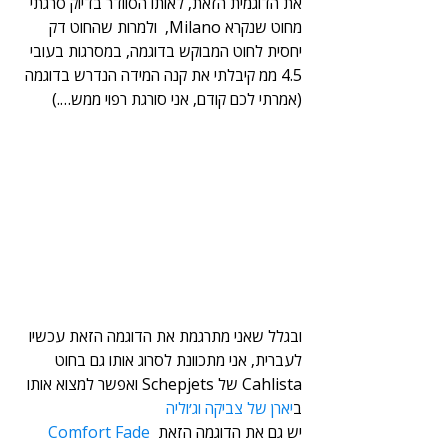
את הדוגמית הזאת, לאותו הסוודר בדיוק סרגתי 
מחוט שנקרא Milano,  ולמרות שהחוט דק 
יחסית לחוט המבוקש בדוגמה, במסרגות בעובי 
4.5 ממ קיבלתי את קנה המידה הנדרש בדוגמה 
(אמרתי לכם קודם, אני סורגת רפוי ממש….)
ובגלל שאני מתרגמת את הדוגמה הזאת עכשיו 
לעברית, אני מתכוונת לסרוג אותו גם בחוט 
Cahlista של Schepjets ואפשר למצוא אותו 
ב
יארן של צביקה וג׳וליה
יש גם את הדוגמה הזאת 
Comfort Fade 