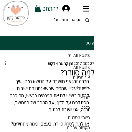
להתחברות
פוסט
All Posts
27 בנוב׳ 2017
זמן קריאה 4 דקות
All Posts
למה סוודר?
איך מכינים
הרבה זמן אני חושבת על הנושא הזה, ואיך 
t shirts
לכתוב עליו. אומרים שכשאנחנו מתיישבים 
לכתוב כשיש לנו את הפרטים בראש, הם כבר 
דוגמא
מסתדרים על הדף, על המסך של המחשב, 
בדרך
והנה, אני יושבת לכתוב.
בשתי מסרגות
אז למה לסרוג סוודר, בעצם, וממה מתחילים?
מקומות אחרים