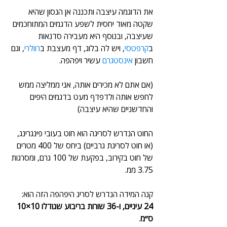
את הדוגמה עיצבה ותכננה אן הנסון שהיא 
שקטה מאוד יחסית לשפע הדגמים המתוחכמים 
שעיצבה, ובנוסף היא מעבירה סדנאות 
ב
קרפטסי
, ויש לה בלוג, דף מעצבת ב
רוולרי
, וגם 
חשבון 
אינסטגרם
 עשיר ויפהפה.
(אם אתם לא מכירים אותה, אני ממליצה ממש 
לחפש אותה ולדפדף מעט בדגמים היפים 
והחדשניים שהיא עיצבה)
החוט הנדרש לסריגה הוא חוט בעובי פינגרינג, 
(או חוט לסריגת גרביים) ביחס של 400 מטרים 
של חוט בקירוב, בפקעת של 100 גרם, ומסרגות 
3.75 ממ.
קנה המידה הנדרש לסריג היפהפה הזה הוא:
24 עיניים, ו-36 שורות בריבוע שגודלו 10×10 
ס״מ
.