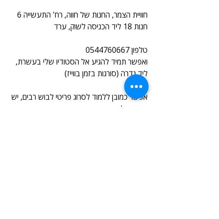
חוויית הצמר, החנות של חווה, רח' התעשייה 6 
חנות 18 ליד הכניסה לשוק, ערד
טלפון 0544760667
ואפשר תמיד להגיע אל הסטודיו שלי בעשרת, 
ליד גדרה (סורגות בזמן בווייז)
אפשר כמובן ללמוד לסרוג פריטי לבוש רבים, יש 
שפע של ספרים ודוגמאות, והשיעורים מתקיימים 
באופן קבוע.
יחד עם זאת, אפשר תמיד להגיע לשיעור חד 
פעמי, השיעורים מתקיימים בימי שני ורביעי אחר 
הצהריים
16:15-19:15, ובימי שלישי בבוקר 9:00-12:00
ואם אתם יודעים על חנות כזאת, 
שאפשר לקבל 
בה הוראות סריגה
 והיא אינה מופיעה ברשימה 