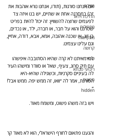
מוזיקה
אם אנחנו סורגות, (תודו, אנחנו נורא אוהבות את 
זה) במסרגה אחת או שתיים, יש בנו איזה צד 
הדרכת וידאו
לפעמים שרוצה להשוויץ. זה יכול להיות בפריט 
מתחילות
שסרגנו והוא על חבר, או חברה, ילד, או נכדים, 
בן זוג, או שכנה אהובה, אמא, אבא, דודה, אחיין, 
מתקדמות
וגם עלינו עצמינו.
קרושה
למי מאיתנו לא קרה שהיא הסתובבה איפשהו 
שטיח
עם תיק סרוג, צעיף, שאל או סוודר ומישהו העיר 
ריבועי סבתא
לה בעיניים סקרניות, וכשגילה שהיא-היא 
תמונות
הסורגת, אמר לה ״וואו, זה ממש יפה. ממש אבל!
״
hidden
ויש בזה משהו פשוט, ומשמח מאוד.
והגענו פתאום לחורף הישראלי, הוא לא מאוד קר 